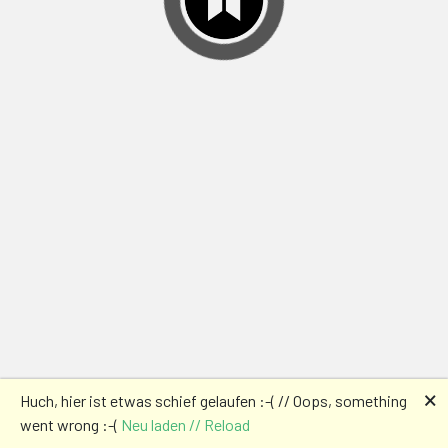
🗙
Huch, hier ist etwas schief gelaufen :-( // Oops, something
went wrong :-(
Neu laden // Reload