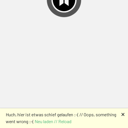
🗙
Huch, hier ist etwas schief gelaufen :-( // Oops, something
went wrong :-(
Neu laden // Reload