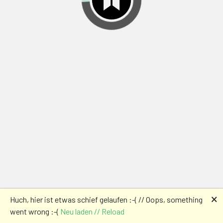
🗙
Huch, hier ist etwas schief gelaufen :-( // Oops, something
went wrong :-(
Neu laden // Reload