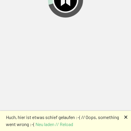
🗙
Huch, hier ist etwas schief gelaufen :-( // Oops, something
went wrong :-(
Neu laden // Reload