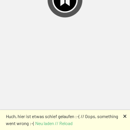
🗙
Huch, hier ist etwas schief gelaufen :-( // Oops, something
went wrong :-(
Neu laden // Reload