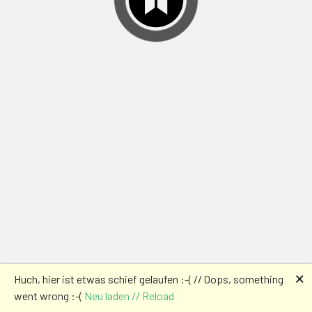
🗙
Huch, hier ist etwas schief gelaufen :-( // Oops, something
went wrong :-(
Neu laden // Reload